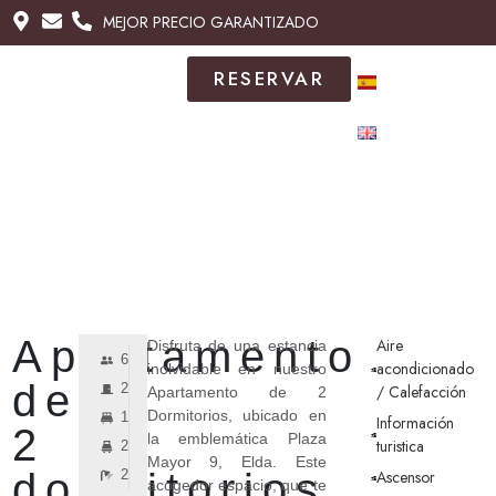
MEJOR PRECIO GARANTIZADO
MEJOR PRECIO GARANTIZADO
RESERVAR
RESERVAR
ES
ES
OTROS DESTINOS
OTROS DESTINOS
EN
EN
Apartamento
Aire
Disfruta de una estancia
6
acondicionado
inolvidable en nuestro
de
2
/ Calefacción
Apartamento de 2
Dormitorios, ubicado en
1
Información
2
la emblemática Plaza
turistica
2
Mayor 9, Elda. Este
dormitorios
2
Ascensor
acogedor espacio, que te