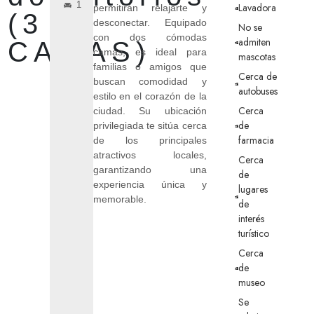
1
Lavadora
permitirán relajarte y
(3
desconectar. Equipado
No se
con dos cómodas
admiten
CAMAS)
camas, es ideal para
mascotas
familias o amigos que
Cerca de
buscan comodidad y
autobuses
estilo en el corazón de la
Cerca
ciudad. Su ubicación
de
privilegiada te sitúa cerca
farmacia
de los principales
atractivos locales,
Cerca
garantizando una
de
experiencia única y
lugares
memorable.
de
interés
turístico
Cerca
de
museo
Se