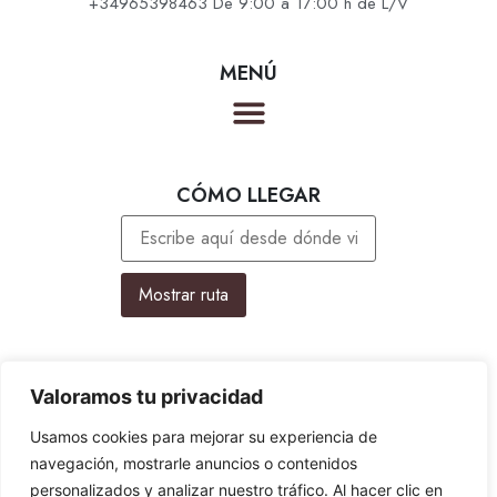
+34965398463 De 9:00 a 17:00 h de L/V
MENÚ
OTROS DESTINOS
CÓMO LLEGAR
TEXTOS LEGALES
Valoramos tu privacidad
Aviso Legal
Usamos cookies para mejorar su experiencia de
Política de Privacidad
navegación, mostrarle anuncios o contenidos
Política de Cookies
personalizados y analizar nuestro tráfico. Al hacer clic en